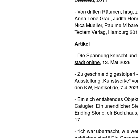
-
Von dritten Räumen
, hrsg.
Anna Lena Grau, Judith Hen
Nica Mueller, Pauline M`bare
Textem Verlag, Hamburg 20
Artikel
- Die Spannung knirscht und 
stadt online
, 13. Mai 2026
- Zu geschmeidig gestolpert 
Ausstellung „Kunstwerke“ von
den KW,
Hartikel.de
, 7.4.202
- Ein sich entfaltendes Objekt
Catugier: Ein unendlicher St
Ending Stone,
einBuch.haus
17
- "Ich war überrascht, wie we
geblieben sind." Ein Gesprä