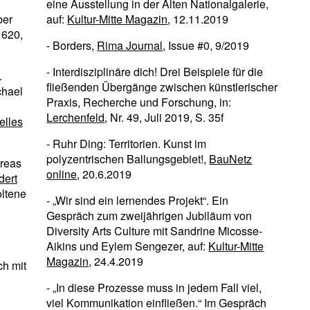
eine Ausstellung in der Alten Nationalgalerie,
ber
auf:
Kultur-Mitte Magazin
, 12.11.2019
 620,
- Borders,
Rima Journal
, Issue #0, 9/2019
- Interdisziplinäre dich! Drei Beispiele für die
.
fließenden Übergänge zwischen künstlerischer
chael
Praxis, Recherche und Forschung, in:
Lerchenfeld
, Nr. 49, Juli 2019, S. 35f
elles
- Ruhr Ding: Territorien. Kunst im
polyzentrischen Ballungsgebiet!,
BauNetz
reas
online
, 20.6.2019
dert
oltene
- „Wir sind ein lernendes Projekt“. Ein
Gespräch zum zweijährigen Jubiläum von
Diversity Arts Culture mit Sandrine Micosse-
Aikins und Eylem Sengezer, auf:
Kultur-Mitte
Magazin
, 24.4.2019
ch mit
- „In diese Prozesse muss in jedem Fall viel,
viel Kommunikation einfließen.“ Im Gespräch