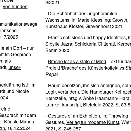
9/2021
n:
von hundert
.
- Die Schönheit des ungehemmten
Wachstums, in: Marte Kiessling: Growth,
ommunikationswege
Kunsthaus Kloster, Gravenhorst 2021
tlerische
n
, 7/2025
- Elastic collisions und happy identities, i
Sibylle Jazra: Schickeria Glitterati, Kerber
ie ein Dorf – nur
Berlin 2020
hl” Im Gespräch
n als
-
Brache is/ as a state of Mind
, Text für da
adt,
unser-
Projekt 'Brache' des Künstlerkollektivs
St
Rega
l
erklärung ist!“ Im
- Raum besetzen, ihn sich aneignen, sei
rdt und Nicole
Logik verändern. Die Hamburger Keimzell
2024
Keimzelle, hrsg.v. Anke Haarmann/ Hara
Lemke,
transcript
, Bielefeld 2022, S. 83-8
 eine
 Gespräch mit dem
- Gestures of an Exhibition, in: Throwing
er Künste Manos
Gestures,
Verlag für moderne Kunst
, Wie
zin
, 18.12.2024
2021, S. 245-257