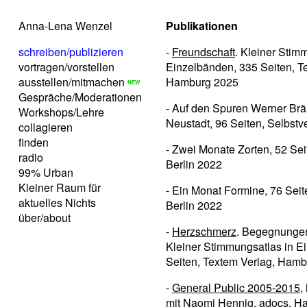
Anna-Lena Wenzel
Publikationen
schreiben/publizieren
-
Freundschaft
. Kleiner Stim
vortragen/vorstellen
Einzelbänden, 335 Seiten, T
ausstellen/mitmachen
Hamburg 2025
Gespräche/Moderationen
- Auf den Spuren Werner Bräu
Workshops/Lehre
Neustadt, 96 Seiten, Selbstv
collagieren
finden
- Zwei Monate Zorten, 52 Sei
radio
Berlin 2022
99% Urban
Kleiner Raum für
- Ein Monat Formine, 76 Seit
aktuelles Nichts
Berlin 2022
über/about
-
Herzschmerz
. Begegnungen
Kleiner Stimmungsatlas in E
Seiten, Textem Verlag, Ham
-
General Public 2005-2015
,
mit Naomi Hennig, adocs, H