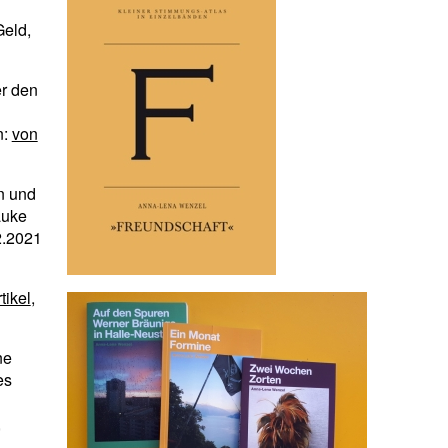
eld,
er den
n:
von
n und
auke
2.2021
tikel
,
ne
es
,