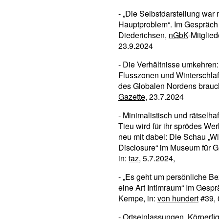
- „Die Selbstdarstellung war
Hauptproblem“. Im Gespräch 
Diederichsen,
nGbK
-Mitglied
23.9.2024
- Die Verhältnisse umkehren:
Flusszonen und Winterschlaf
des Globalen Nordens brau
Gazette
, 23.7.2024
- Minimalistisch und rätselha
Tieu wird für ihr sprödes Wer
neu mit dabei: Die Schau „Wi
Disclosure“ im Museum für 
in:
taz
, 5.7.2024,
- „Es geht um persönliche B
eine Art Intimraum“ Im Gespr
Kempe, in:
von hundert
#39, 
- Ortseinlassungen, Körperfi