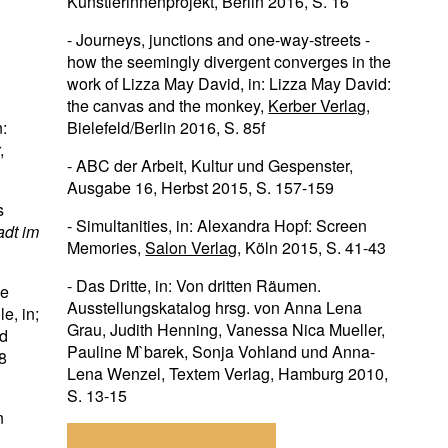
Künstlerinnenprojekt, Berlin 2016, S. 16
- Journeys, junctions and one-way-streets -
how the seemingly divergent converges in the
work of Lizza May David, in: Lizza May David:
the canvas and the monkey,
Kerber Verlag
,
n:
Bielefeld/Berlin 2016, S. 85f
,
- ABC der Arbeit, Kultur und Gespenster,
Ausgabe 16, Herbst 2015, S. 157-159
s
- Simultanities, in: Alexandra Hopf: Screen
adt im
Memories,
Salon Verlag
, Köln 2015, S. 41-43
- Das Dritte, in: Von dritten Räumen.
ne
Ausstellungskatalog hrsg. von Anna Lena
e, in;
Grau, Judith Henning, Vanessa Nica Mueller,
ld
Pauline M`barek, Sonja Vohland und Anna-
8
Lena Wenzel, Textem Verlag, Hamburg 2010,
S. 13-15
n