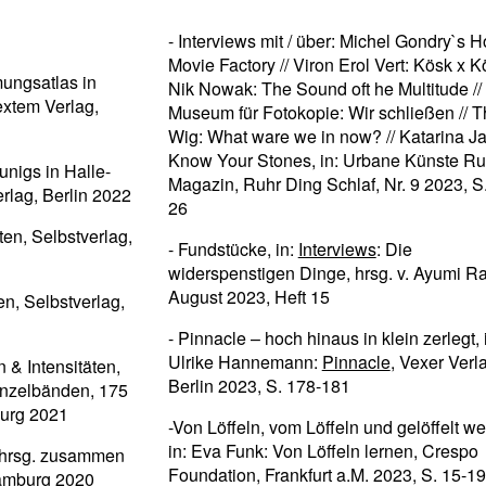
- Interviews mit / über: Michel Gondry`s 
Movie Factory // Viron Erol Vert: Kösk x Kö
mungsatlas in
Nik Nowak: The Sound oft he Multitude //
extem Verlag,
Museum für Fotokopie: Wir schließen // 
Wig: What ware we in now? // Katarina J
Know Your Stones, in: Urbane Künste Ru
nigs in Halle-
Magazin, Ruhr Ding Schlaf, Nr. 9 2023, S
erlag, Berlin 2022
26
ten, Selbstverlag,
- Fundstücke, in:
Interviews
: Die
widerspenstigen Dinge, hrsg. v. Ayumi R
August 2023, Heft 15
en, Selbstverlag,
- Pinnacle – hoch hinaus in klein zerlegt, 
Ulrike Hannemann:
Pinnacle
, Vexer Verl
 & Intensitäten,
Berlin 2023, S. 178-181
inzelbänden, 175
burg 2021
-Von Löffeln, vom Löffeln und gelöffelt w
in: Eva Funk: Von Löffeln lernen, Crespo
 hrsg. zusammen
Foundation, Frankfurt a.M. 2023, S. 15-19
amburg 2020