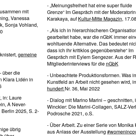
- „Meinungsfreiheit hat eine super fluide
 zusammen mit
Grenze“ Im Gespräch mit der Moderatorin
ning, Vanessa
Karakaya, auf
Kultur-Mitte Magazin
, 17.0
k, Sonja Vohland,
- „Als ich in hierarchischeren Organisati
10
gearbeitet habe, war die nGbK immer ein
wohltuende Alternative. Das bedeutet nic
dass ich ihr kritiklos gegenüberstehe“ Im
knistert,
gemeine
Gespräch mit Eylem Sengezer. Aus der R
Mitgliederinterviews für die
nGbK
– über die
- Unbeachtete Produktionsformen. Was i
 Klara Lidén in
Kunstfeld an Arbeit nicht gesehen wird, i
6
hundert
Nr. 36, Mai 2022
, in: Laure
- Dialog mit Marino Marini – geschnitten, i
ein, A Never-
Winckler: Die Marini-Collagen, SALZ-Ver
, Berlin 2025, S. 2-
Podrosche 2021, o.S.
- Über Arbeit. Zu einer Serie von Monika 
nige übrig
aus Anlass der Ausstellung
#womenincov
ch über