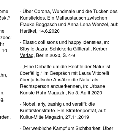
Home
- Über Corona, Wundmale und die Tücken des
sk //
Kunstfeldes. Ein Mailaustausch zwischen
Frauke Boggasch und Anna-Lena Wenzel, auf:
The
Hartikel
, 14.6.2020
azbec:
- Elastic collisions und happy identities, in:
hr
Sibylle Jazra: Schickeria Glitterati,
Kerber
. 10-
Verlag
, Berlin 2020, S. 4-9
- „Eine Debatte um die Rechte der Natur ist
überfällig.“ Im Gespräch mit Laura Vittorelli
ahn,
über juristische Ansätze die Natur als
Rechtsperson anzuerkennen, in: Urbane
in:
Künste Ruhr Magazin, No 3, April 2020
ag,
- Nobel, arty, trashig und versifft: die
Kurfürstenstraße. Ein Straßenporträt, auf:
erden,
Kultur-Mitte Magazin
, 27.11.2019
- Der weibliche Kampf um Sichtbarkeit. Über