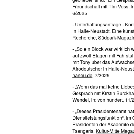
Freundschaft mit Tim Voss, i
6/2025
- Unterhaltungsanfrage - K
in Halle-Neustadt. Eine küns
Recherche,
Südpark-Magazi
- „So ein Block war wirklich w
auf zwölf Etagen mit Fahrstu
mit Tony über das Aufwachse
Afrodeutscher in Halle-Neust
haneu.de
, 7/2025
- „Wenn das mal keine Liebes
Gespräch mit Kirstin Burckha
Wendel, in:
von hundert
, 11/
- „Dieses Präsidentenamt hat
Dienstleistungsfunktion“. Im
Präsidenten der Akademie d
Tsangaris,
Kultur-Mitte Maga