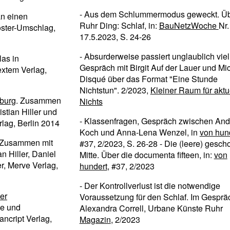
- Aus dem Schlummermodus geweckt. Ü
n einen
Ruhr Ding: Schlaf, in:
BauNetzWoche
Nr.
Poster-Umschlag,
17.5.2023, S. 24-26
- Absurderweise passiert unglaublich viel
las in
Gespräch mit Birgit Auf der Lauer und Mi
extem Verlag,
Disqué über das Format "Eine Stunde
Nichtstun". 2/2023,
Kleiner Raum für aktu
burg
. Zusammen
Nichts
istian Hiller und
- Klassenfragen, Gespräch zwischen And
lag, Berlin 2014
Koch und Anna-Lena Wenzel, in
von hun
 Zusammen mit
#37, 2/2023, S. 26-28 - Die (leere) gesch
an Hiller, Daniel
Mitte. Über die documenta fifteen, in:
von
r, Merve Verlag,
hundert
, #37, 2/2023
- Der Kontrollverlust ist die notwendige
er
Voraussetzung für den Schlaf. Im Gesprä
he und
Alexandra Correll, Urbane Künste Ruhr
ancript Verlag,
Magazin
, 2/2023