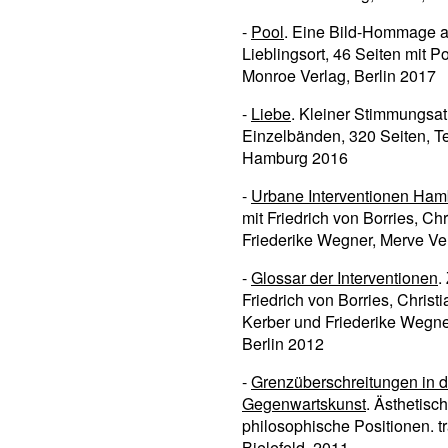
-
Pool
. Eine Bild-Hommage a
Lieblingsort, 46 Seiten mit 
Monroe Verlag, Berlin 2017
-
Liebe
. Kleiner Stimmungsat
Einzelbänden, 320 Seiten, T
Hamburg 2016
-
Urbane Interventionen Ham
mit Friedrich von Borries, Chr
Friederike Wegner, Merve Ver
-
Glossar der Interventionen
.
Friedrich von Borries, Christi
Kerber und Friederike Wegne
Berlin 2012
-
Grenzüberschreitungen in d
Gegenwartskunst
. Ästhetisc
philosophische Positionen. tr
Bielefeld, 2011