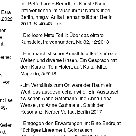
mit Petra Lange-Berndt, in: Kunst / Natur,
Interventionen im Museum für Naturkunde
 Esra
Berlin, hrsg.v. Anita Hermannstädter, Berlin
8.2022
2019, S. 40-43,
link
onen
- Die leere Mitte Teil II: Über das elitäre
e
Kunstfeld, in:
vonhundert
, Nr. 32, 12/2018
ht,
- Ein anarchistischer Kunsthistoriker, surreale
eihe:
Welten und diverse Krisen. Ein Gespräch mit
dem Kurator Tom Holert, auf:
Kultur-Mitte
Magazin
, 5/2018
m
n:
von
- „Im Verhältnis zum Ort wäre der Raum ein
Wort, das ausgesprochen wird“ Ein Austausch
zwischen Anne Gathmann und Anna-Lena
n: Ilse
Wenzel, in: Anne Gathmann. Statik der
lag,
Resonanz,
Kerber Verlag
, Berlin 2017
- Entgegen den Erwartungen, in: Birte Endrejat:
Keiler
flüchtiges Lineament, Goldrausch
id
,