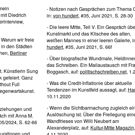
 mein
- Notizen nach Gesprächen zum Thema G
mit Diedrich
in:
von hundert
, #35, Juni 2021, S. 28-30
erinterview,
- Die leere Mitte, Teil V. Ein Gespräch üb
Kunstmarkt und das Klischee des alten,
 Warum wir freie
weißen Mannes in einer leeren Galerie, i
 in den Städten
hundert
, #35, Juni 2021, S. 66f
chen,
Berliner
- Über biografische Wundmale, Heldinne
das Schreiben. Ein Mailaustausch mit Fr
ft. Künstlerin Sung
Boggasch, auf:
politischschreiben.net
, 1.
k gefeiert. Ganz
- Was die Credit-Inflationie über aktuelle
thout Full
Tendenzen im Kunstfeld aussagt, auf:
Har
Gegenwartskunst.
10.11.2020
- Wenn die Sichtbarmachung zugleich ei
eziehungen und
Auslöschung ist. Über die Freilegung ein
äch mit Anna M.
Wandfrieses von Willi Neubert am
05/2024, S. 62-66
Alexanderplatz, auf:
Kultur-Mitte Magazin
gurationen und
4.11.2020